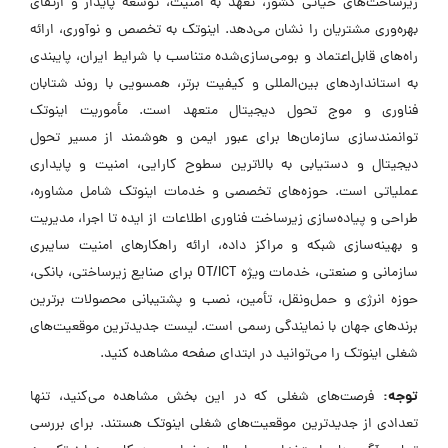
زیرساخت‌های حیاتی کشور، تعهد به امنیت، توسعه پایدار و ارتقای
بهره‌وری مشتریان را نشان می‌دهد. اینوتک به تخصص و نوآوری، ارائه
راه‌های قابل‌اعتماد و بومی‌سازی‌شده متناسب با شرایط ایران، پایبندی
به استانداردهای بین‌المللی و کیفیت برتر، همسویی با روند شتابان
فناوری و موج تحول دیجیتال متعهد است. مأموریت اینوتک
توانمندسازی سازمان‌ها برای عبور ایمن و هوشمند از مسیر تحول
دیجیتال و دستیابی به بالاترین سطوح کارایی، امنیت و پایداری
عملیاتی است. حوزه‌های تخصصی و خدمات اینوتک شامل مشاوره،
طراحی و پیاده‌سازی زیرساخت فناوری اطلاعات از ایده تا اجرا، مدیریت
و بهینه‌سازی شبکه و مراکز داده، ارائه راهکارهای امنیت سایبری
سازمانی و صنعتی، خدمات ویژه OT/ICT برای صنایع زیرساختی، بانکی،
حوزه انرژی و حمل‌ونقل، تأمین، نصب و پشتیبانی محصولات برترین
برندهای جهان با نمایندگی رسمی است. لیست جدیدترین موقعیت‌های
شغلی اینوتک را می‌توانید در ابتدای صفحه مشاهده کنید.
توجه:
فرصت‌های شغلی که در این بخش مشاهده می‌کنید، تنها
تعدادی از جدیدترین موقعیت‌های شغلی اینوتک هستند. برای بررسی