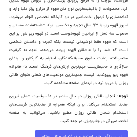
فروشگاه کوچک را به مرجع پررونق برشته‌کاری و فروش قهوه تبدیل
کرد. محصولات از باکیفیت‌ترین نوع دان قهوه از مزارع برتر دنیا وارد و
آماده‌سازی با فرمول اختصاصی در دو کارخانه تخصصی انجام می‌شود.
امروز قهوه ریو با ۹۳ سال تجربه و تخصص، برند شناخته‌شده صنعتی و
محبوب سه نسل از ایرانیان قهوه‌دوست است. در قهوه ریو باور بر این
است که قهوه فقط نوشیدنی نیست، بلکه تجربه و داستان شخصی
است که شما را با عاشقان قهوه پیوند می‌دهد. تعهد به کیفیت
محصولات، رعایت حقوق مصرف‌کنندگان، احترام به کارکنان و ارتقای
سازگاری با محیط‌زیست مهم‌ترین ارزش‌های فرهنگ است. به خانواده
قهوه ریو بپیوندید. لیست جدیدترین موقعیت‌های شغلی فنجان طلائی
روژان را می‌توانید در ابتدای صفحه مشاهده کنید.
توجه:
فنجان طلائی روژان در حال حاضر در ۱۰ موقعیت شغلی نیروی
جدید استخدام می‌کند. برای اینکه همواره از جدیدترین فرصت‌های
استخدام فنجان طلائی روژان مطلع باشید، می‌توانید به صفحه
اختصاصی آن در جاب‌ویژن مراجعه کنید.
لیست آگهی‌های استخدام در فنجان طلائی روژان