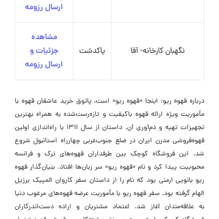
ارسال رزومه
مشاهده
نگهبان کارخانه- آقا
پاکدشت
جزئیات و
ارسال رزومه
درباره قهوه ریو: اینجا «قهوه ریو» است، پاتوق خرید عاشقان قهوه با
مأموریت ویژه ارائه قهوه باکیفیت و تازه‌رست‌شده به همراه بهترین
تجهیزات تهیه و دم‌آوری آن. داستان از سال ۱۳۱۱ با راه‌اندازی اولین
قهوه‌فروشی مدرن ایران در ضلع جنوب‌غربی چهارراه استانبول شروع
شد. این فروشگاه کوچک بین طرفداران قهوه‌های ترک و فرانسه
محبوبیت پیدا کرد و نام «قهوه ریو» سر زبان‌ها افتاد. بنیان‌گذار قهوه
ریو بانویی ارمنی بود که نام را از داستان سفر کاروان المپیک برزیل
الهام گرفته بود. سفر قهوه ریو با مأموریت عرضه قهوه‌های مرغوب دنیا
به علاقه‌مندان آغاز شد. اعتماد مشتریان و اراده دست‌اندرکاران