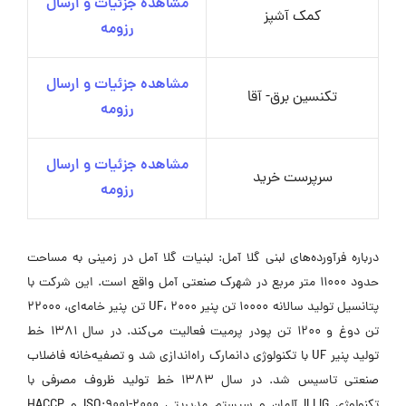
مشاهده جزئیات و ارسال
کمک آشپز
رزومه
مشاهده جزئیات و ارسال
تکنسین برق- آقا
رزومه
مشاهده جزئیات و ارسال
سرپرست خرید
رزومه
درباره فرآورده‌های لبنی گلا آمل: لبنیات گلا آمل در زمینی به مساحت
حدود 11000 متر مربع در شهرک صنعتی آمل واقع است. این شرکت با
پتانسیل تولید سالانه 10000 تن پنیر UF، 2000 تن پنیر خامه‌ای، 22000
تن دوغ و 1200 تن پودر پرمیت فعالیت می‌کند. در سال 1381 خط
تولید پنیر UF با تکنولوژی دانمارک راه‌اندازی شد و تصفیه‌خانه فاضلاب
صنعتی تاسیس شد. در سال 1383 خط تولید ظروف مصرفی با
تکنولوژی ILLIG آلمان و سیستم مدیریتی ISO:9001-2000 و HACCP