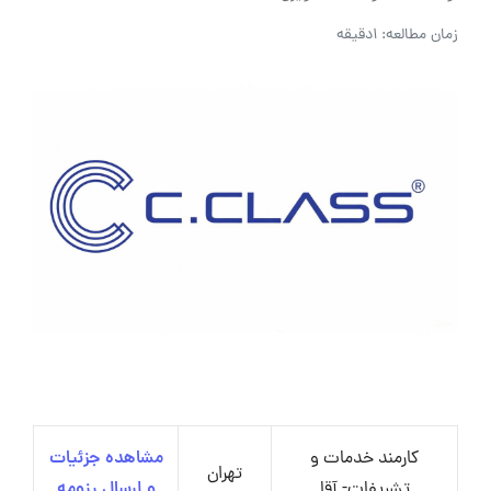
زمان مطالعه: 1دقیقه
کارمند خدمات و
مشاهده جزئیات
تهران
تشریفات- آقا
و ارسال رزومه