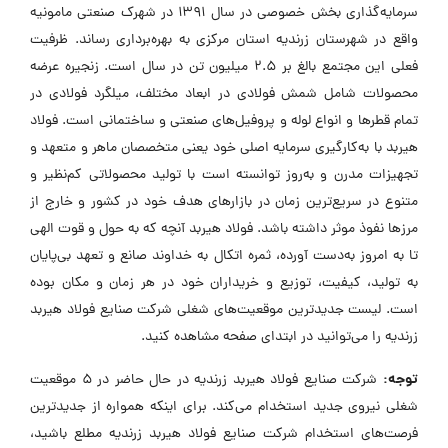
سرمایه‌گذاری بخش خصوصی در سال ۱۳۹۱ در شهرک صنعتی مامونیه
واقع در شهرستان زرندیه استان مرکزی به بهره‌برداری رساند. ظرفیت
فعلی این مجتمع بالغ بر ۲.۵ میلیون تن در سال است. زنجیره عرضه
محصولات شامل شمش فولادی در ابعاد مختلف، میلگرد فولادی در
تمام قطرها و انواع لوله و پروفیل‌های صنعتی و ساختمانی است. فولاد
هیربد با به‌کارگیری سرمایه اصلی خود یعنی متخصصان ماهر و متعهد و
تجهیزات مدرن و به‌روز توانسته است با تولید محصولاتی کم‌نظیر و
متنوع در سریع‌ترین زمان در بازارهای هدف خود در کشور و خارج از
مرزها نفوذ موثر داشته باشد. فولاد هیربد آنچه که به حول و قوت الهی
تا به امروز به‌دست آورده، ثمره اتکال به خداوند صانع و تعهد بی‌پایان
به تولید، کیفیت، توزیع و خریداران خود در هر زمان و مکان بوده
است. لیست جدیدترین موقعیت‌های شغلی شرکت صنایع فولاد هیربد
زرندیه را می‌توانید در ابتدای صفحه مشاهده کنید.
توجه:
شرکت صنایع فولاد هیربد زرندیه در حال حاضر در ۵ موقعیت
شغلی نیروی جدید استخدام می‌کند. برای اینکه همواره از جدیدترین
فرصت‌های استخدام شرکت صنایع فولاد هیربد زرندیه مطلع باشید،