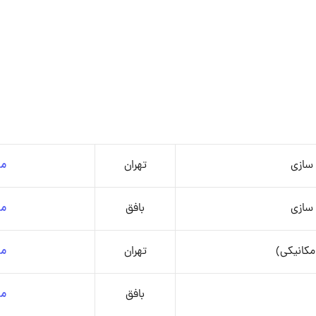
سازی
تهران
مش
سازی
بافق
مش
مکانیکی)
تهران
مش
بافق
مش