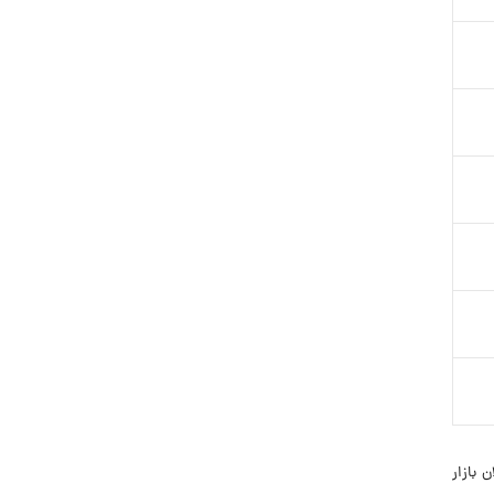
 1390 توسط جمعی از فعالان بازار