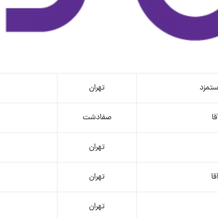
ستمزد
تهران
قا
صفادشت
تهران
قا
تهران
تهران