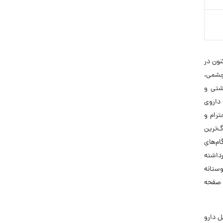
اکنون در
چشمی،
اشتی و
داروی
ترام و
گ‌ترین
ام‌های
داشته
وستانه
ی صفحه
بل دارو