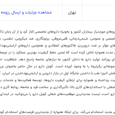
تهران
مشاهده جزئیات و ارسال رزومه
 از سال ۱۳۸۰ با هدف تأمین داروهای موردنیاز بیماران کشور و به‌ویژه داروهای تخصصی آغاز کرد و از آن زمان ت
تخصصی و عمومی، شیمی‌درمانی، قلبی‌عروقی، پرتونگاری، ضد میکروبی، تنفسی، 
ای مؤثر بر غدد درون‌ریز، فاکتورهای انعقادی و همچنین داروهای آرایشی‌بهد
مدت همواره تلاش کرده است که ضمن حفظ کیفیت، بهترین عملکرد را در عرصه 
های روزآمد تولید دارو به داخل کشور، به نیازهای جامعه پاسخ دهد. شفافیت، اح
وعه‌ای یکپارچه را به وجود آورده است. کوبل دارو در حال حاضر به‌عنوان بزر
ورا طب با داشتن جایگاه اول در بازار دارویی و آرایشی‌بهداشتی در ایران، گ
 برداشته و همواره برای ارتقای کیفیت داروها، توسعه فعالیت‌ها و خدمات بر
غلی با استانداردهای کاری بالا، تأثیرگذاری بر سلامت فرد و جامعه، روابط کاری د
 دارو است. لیست جدیدترین موقعیت‌های شغلی کوبل دارو را می‌توانید در ابتدا
 ۵ موقعیت شغلی نیروی جدید استخدام می‌کند. برای اینکه همواره از جدیدترین فرصت‌های استخدام کو