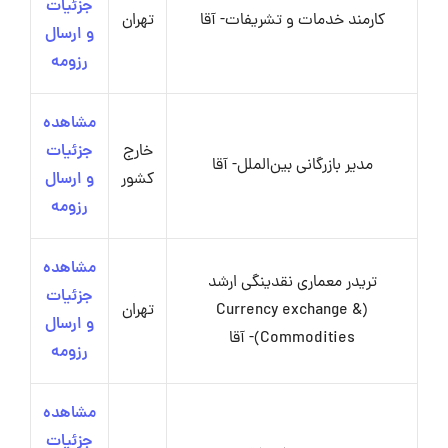
جزئیات
کارمند خدمات و تشریفات- آقا
تهران
و ارسال
رزومه
مشاهده
خارج
جزئیات
مدیر بازرگانی بین‌الملل- آقا
کشور
و ارسال
رزومه
مشاهده
تریدر معماری نقدینگی ارشد
جزئیات
(Currency exchange &
تهران
و ارسال
Commodities)- آقا
رزومه
مشاهده
جزئیات