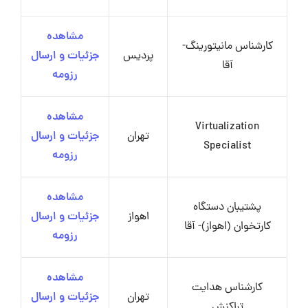
مشاهده
کارشناس مانیتورینگ-
پردیس
جزئیات و ارسال
آقا
رزومه
مشاهده
Virtualization
تهران
جزئیات و ارسال
Specialist
رزومه
مشاهده
پشتیبان دستگاه
اهواز
جزئیات و ارسال
کارتخوان (اهواز)- آقا
رزومه
مشاهده
کارشناس هدایت
تهران
جزئیات و ارسال
تراکنش