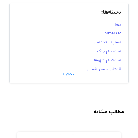
دسته‌ها:
همه
hrmarket
اخبار استخدامی
استخدام بانک
استخدام شهرها
انتخاب مسیر شغلی
بیشتر +
به‌روزرسانی‌های سایت (کارجویی)
تست‌های شخصیت‌ شناسی
جاب‌ویژن
حقوق و دستمزد
مطالب مشابه
رزومه
زندگی شغلی بهتر
فریلنسر