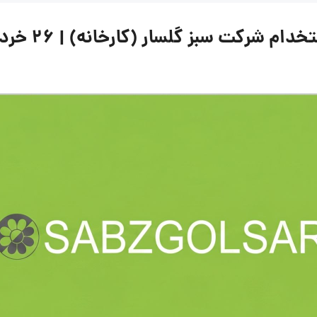
کت سبز گلسار (کارخانه) | ۲۶ خرداد ۱۴۰۵