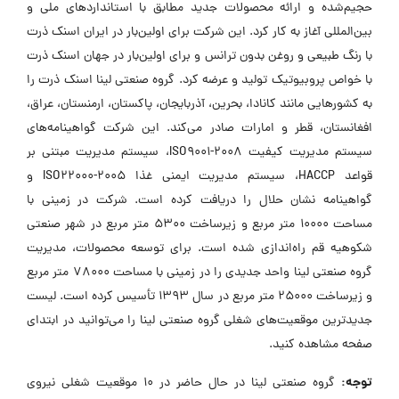
حجیم‌شده و ارائه محصولات جدید مطابق با استانداردهای ملی و
بین‌المللی آغاز به کار کرد. این شرکت برای اولین‌بار در ایران اسنک ذرت
با رنگ طبیعی و روغن بدون ترانس و برای اولین‌بار در جهان اسنک ذرت
با خواص پروبیوتیک تولید و عرضه کرد. گروه صنعتی لینا اسنک ذرت را
به کشورهایی مانند کانادا، بحرین، آذربایجان، پاکستان، ارمنستان، عراق،
افغانستان، قطر و امارات صادر می‌کند. این شرکت گواهینامه‌های
سیستم مدیریت کیفیت ISO9001-2008، سیستم مدیریت مبتنی بر
قواعد HACCP، سیستم مدیریت ایمنی غذا ISO22000-2005 و
گواهینامه نشان حلال را دریافت کرده است. شرکت در زمینی با
مساحت 10000 متر مربع و زیرساخت 5300 متر مربع در شهر صنعتی
شکوهیه قم راه‌اندازی شده است. برای توسعه محصولات، مدیریت
گروه صنعتی لینا واحد جدیدی را در زمینی با مساحت 78000 متر مربع
و زیرساخت 25000 متر مربع در سال 1393 تأسیس کرده است. لیست
جدیدترین موقعیت‌های شغلی گروه صنعتی لینا را می‌توانید در ابتدای
صفحه مشاهده کنید.
توجه:
گروه صنعتی لینا در حال حاضر در ۱۰ موقعیت شغلی نیروی