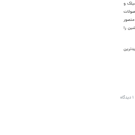
میلک و
حصولات
 متصور
ین را
 جدیدترین
1 دیدگاه