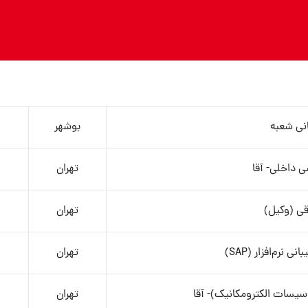
نی شعبه
بوشهر
 داخلی- آقا
تهران
ی (وکیل)
تهران
 نرم‌افزار (SAP)
تهران
سیسات الکترومکانیک)- آقا
تهران