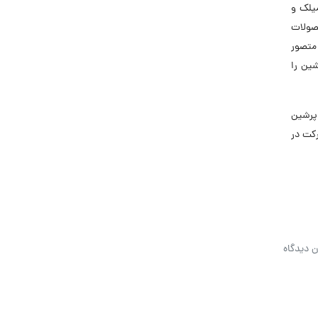
میلک و
حصولات
 متصور
ین را
پرشین
کت در
ن دیدگاه