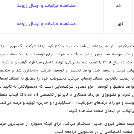
قم
مشاهده جزئیات و ارسال رزومه
تهران
مشاهده جزئیات و ارسال رزومه
۱ با هدف عرضه محصولات باکیفیت آرایشی‌بهداشتی فعالیت خود را آغاز کرد. ابتدا شرکت رنگ موی اسپان
قبال زیادی مواجه شد. پس از این موفقیت، شرکت برای توسعه سبد محصولات خود
محصولات زیبایی و مراقبت از مو با برند «استارآرا» تولید کرد. در سال ۱۳۹۱ با تغییر تیم مدیریتی، تولید داخلی مبنا قرار گرفت و با
انی تولید و عرضه شد. واحد تحقیق و توسعه شرکت راه‌اندازی شد و متخصص
ب واحد تحقیق و توسعه، جزو معدود شرکت‌هایی است که محصولاتش به تأیید لاب
تخصصی جهانی رسیده است. همچنین شرکت برای انتقال تجربه و تکنولوژی، قرارداد همکاری ب
 و مو را با برندهای «دورلایت»، «استارلیدی» و «فاربن» تولید و عرضه می‌کند
توانید در ابتدای صفحه مشاهده کنید.
عتی تابش نور در حال حاضر در ۵ موقعیت شغلی نیروی جدید استخدام می‌کند. برای اینکه همواره از جدیدترین 
ه صفحه اختصاصی آن در جاب‌ویژن مراجعه کنید.