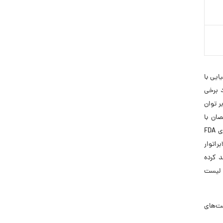
یایی با
 برخی
 تکیه بر توان
ان با
دانش‌های مختلف در این واحد استخدام شدند. شرکت با رعایت بالاترین استانداردهای جهانی، محصولات خود را مطابق با استانداردهای FDA
راتوار
ا لابراتوار تخصصی Chelab srl ایتالیا منعقد کرده
. لیست
فرصت‌های