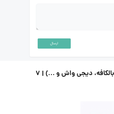
ارسال
لیست جدیدترین آگهی‌های استخدام آواکتان قشم (جین وست، بانی مد، بالکافه، دیجی واش و …) | ۷