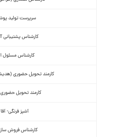
سرپرست تولید پوش
کارشناس پشتیبانی IT- آقا
کارشناس مسئول انب
کارمند تحویل حضوری (هدیش
کارمند تحویل حضوری (
آشپز فرنگی- آقا
کارشناس فروش سازم