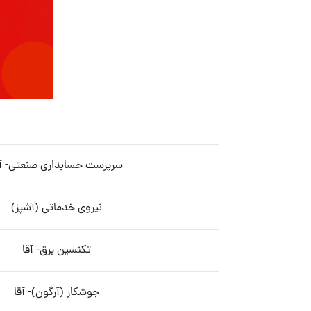
سرپرست حسابداری صنعتی- آق
نیروی خدماتی (آشپز)
تکنسین برق- آقا
جوشکار (آرگون)- آقا