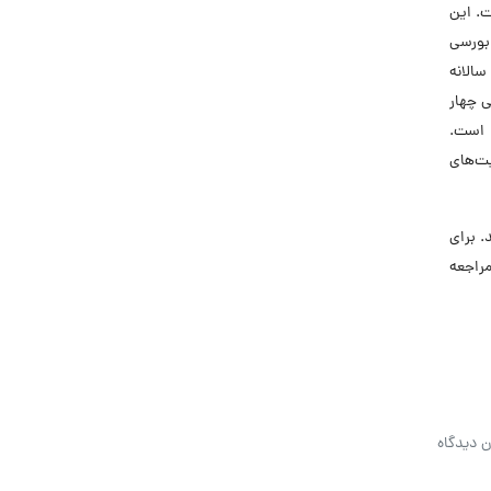
ت. این
نده بورسی
الانه
نایی چهار
 است.
یت‌های
 برای
راجعه
ن دیدگاه