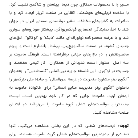
مسیر را با محصولات ممتازی چون دیما، پیلسان و شاکمن تثبیت کرد.
با ساخت تریلی‌های هوشمند، انقلابی در صنعت تریلر ایجاد کرد و با
صادرات به کشورهای مختلف، سفیر توانمندی صنعتی ایران در جهان
شد. با اخذ نمایندگی انحصاری فولکس‌واگن، پیشتاز خودروهای سواری
شد و با عرضه محصولات نوآورانه‌ای مانند "بایک" و "لوکانو"، افق‌های
جدیدی گشود. در صنعت ساندویچ‌پنل، پیشتاز بلامنازع است و پرچم
محصولاتش را در بازارهای جهانی برافراشته است. فرهنگ ماموت بر
سه اصل استوار است: قدردانی از همکاران، کار تیمی هدفمند و
جسارت در نوآوری. این فلسفه جایزه بین‌المللی "کنستانتین" را به‌عنوان
"الگوی برتر مشاوره مدیریت در عرصه بین‌المللی" و جایزه ملی بزرگمهر را
به‌عنوان "الگوی برتر مدیریت منابع انسانی" برای خانواده ماموت به
ارمغان آورد. ماموت؛ جایی که در کار خود بهترین است. لیست
جدیدترین موقعیت‌های شغلی گروه ماموت را می‌توانید در ابتدای
صفحه مشاهده کنید.
توجه:
فرصت‌های شغلی که در این بخش مشاهده می‌کنید، تنها
تعدادی از جدیدترین موقعیت‌های شغلی گروه ماموت هستند. برای