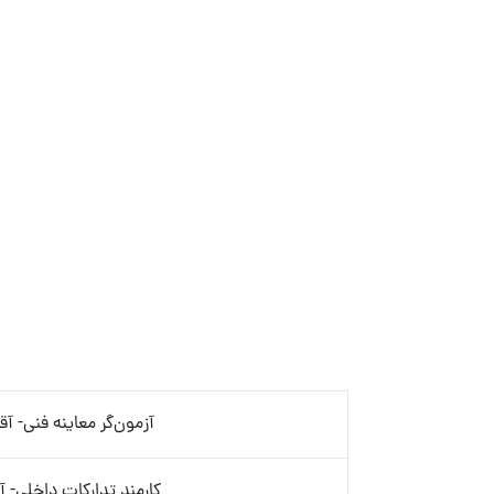
آزمون‌گر معاینه فنی- آقا
کارمند تدارکات داخلی- آق