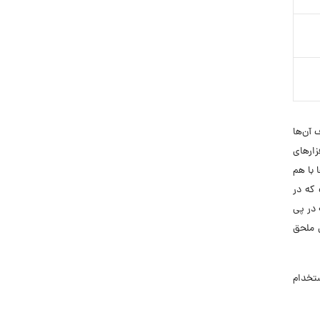
هدف آن‌ها
زارهای
 با هم
 که در
 در پی
ن ملحق
 استخدام