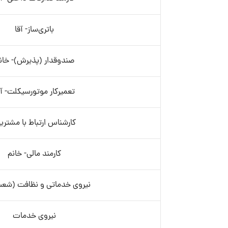
باتری‌ساز- آقا
صندوقدار (پذیرش)- خان
تعمیرکار موتورسیکلت- آق
کارشناس ارتباط با مشتری
کارمند مالی- خانم
نیروی خدماتی و نظافت (شعب)
نیروی خدمات