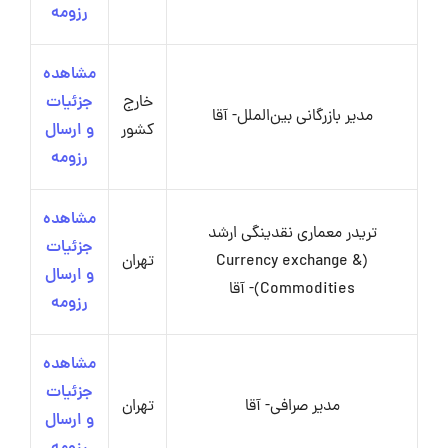
رزومه
مشاهده
خارج
جزئیات
مدیر بازرگانی بین‌الملل- آقا
کشور
و ارسال
رزومه
مشاهده
تریدر معماری نقدینگی ارشد
جزئیات
(Currency exchange &
تهران
و ارسال
Commodities)- آقا
رزومه
مشاهده
جزئیات
مدیر صرافی- آقا
تهران
و ارسال