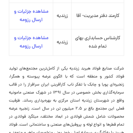
مشاهده جزئیات و
کارمند دفتر مدیریت- آقا
زرندیه
ارسال رزومه
کارشناس حسابداری بهای
مشاهده جزئیات و
زرندیه
تمام شده
ارسال رزومه
شرکت صنایع فولاد هیربد زرندیه یکی از کامل‌ترین مجتمع‌های تولید
فولاد کشور و منطقه است که با الگوی عرضه پیوسته و همگرا،
زنجیره‌ای پویا و چابک با تفکر ناب کارآفرینی ایران سرافراز را در قالب
سرمایه‌گذاری بخش خصوصی در سال ۱۳۹۱ در شهرک صنعتی مامونیه
واقع در شهرستان زرندیه استان مرکزی به بهره‌برداری رساند. ظرفیت
فعلی این مجتمع بالغ بر ۲.۵ میلیون تن در سال است. زنجیره عرضه
محصولات شامل شمش فولادی در ابعاد مختلف، میلگرد فولادی در
تمام قطرها و انواع لوله و پروفیل‌های صنعتی و ساختمانی است. فولاد
هیربد با به‌کارگیری سرمایه اصلی خود یعنی متخصصان ماهر و متعهد و