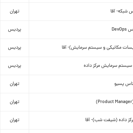
س شبکه- آقا
تهران
DevOp
پردیس
یسات مکانیکی و سیستم سرمایش)- آقا
پردیس
سیستم سرمایش مرکز داده
پردیس
ناس پسیو
تهران
تهران
رکز داده (شیفت شب)- آقا
تهران