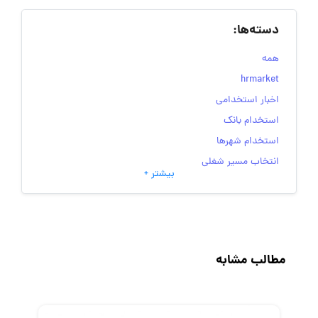
دسته‌ها:
همه
hrmarket
اخبار استخدامی
استخدام بانک
استخدام شهرها
انتخاب مسیر شغلی
بیشتر +
به‌روزرسانی‌های سایت (کارجویی)
تست‌های شخصیت‌ شناسی
جاب‌ویژن
حقوق و دستمزد
مطالب مشابه
رزومه
زندگی شغلی بهتر
فریلنسر