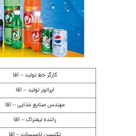
کارگر خط تولید – آقا
اپراتور تولید – آقا
مهندس صنایع غذایی – آقا
راننده لیفتراک – آقا
تکنسین تاسیسات – آقا