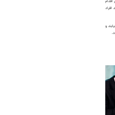
 اقدام
 افراد
ابند و
د.