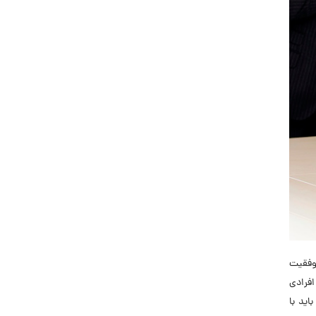
موفقیت
افرادی
اید با