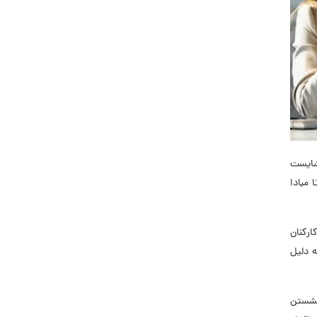
اشایست
 مبادا
ارکنان
ه دلیل
 نشستن