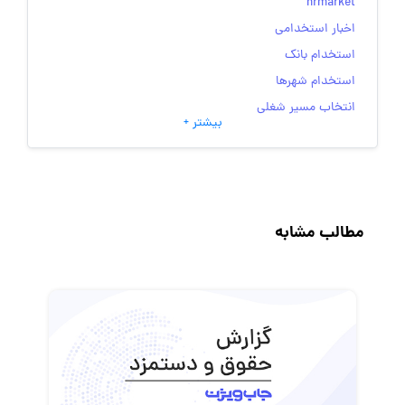
hrmarket
اخبار استخدامی
استخدام بانک
استخدام شهرها
انتخاب مسیر شغلی
بیشتر +
به‌روزرسانی‌های سایت (کارجویی)
تست‌های شخصیت‌ شناسی
جاب‌ویژن
حقوق و دستمزد
مطالب مشابه
رزومه
زندگی شغلی بهتر
فریلنسر
قانون کار
کارفرمایان
گزارش‌های آماری
مصاحبه شغلی