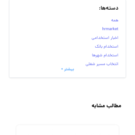
دسته‌ها:
همه
hrmarket
اخبار استخدامی
استخدام بانک
استخدام شهرها
انتخاب مسیر شغلی
بیشتر +
به‌روزرسانی‌های سایت (کارجویی)
تست‌های شخصیت‌ شناسی
جاب‌ویژن
حقوق و دستمزد
مطالب مشابه
رزومه
زندگی شغلی بهتر
فریلنسر
قانون کار