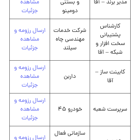
مدیر برند – آقا
و بستنی
مشاهده
دومینو
جزئیات
کارشناس
شرکت خدمات
ارسال رزومه و
پشتیبانی
مهندسی چاه
مشاهده
سخت افزار و
سیلند
جزئیات
شبکه – آقا
ارسال رزومه و
کابینت ساز –
داربن
مشاهده
آقا
جزئیات
ارسال رزومه و
سرپرست شعبه
خودرو 45
مشاهده
جزئیات
سازمانی فعال
ارسال رزومه و