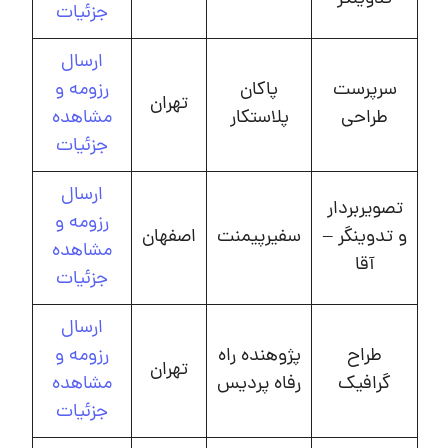
جزئیات
ارسال
سرپرست
پاکان
رزومه و
تهران
طراحی
پلاستکار
مشاهده
جزئیات
ارسال
تصویربردار
رزومه و
و تدوینگر –
سفیرپیمنت
اصفهان
مشاهده
آقا
جزئیات
ارسال
طراح
پژوهنده راه
رزومه و
تهران
گرافیک
رفاه پردیس
مشاهده
جزئیات