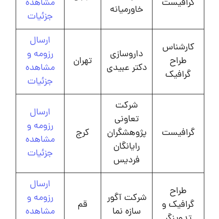
گرافیست
مشاهده
خاورمیانه
جزئیات
ارسال
کارشناس
داروسازی
رزومه و
طراح
تهران
دکتر عبیدی
مشاهده
گرافیک
جزئیات
شرکت
ارسال
تعاونی
رزومه و
گرافیست
پژوهشگران
کرج
مشاهده
رایانگان
جزئیات
فردیس
ارسال
طراح
شرکت آگور
رزومه و
گرافیک و
قم
سازه نما
مشاهده
تدوینگر