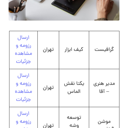
ارسال
رزومه و
گرافیست
کیف ابزار
تهران
مشاهده
جزئیات
ارسال
مدیر هنری
یکتا نقش
رزومه و
تهران
– آقا
الماس
مشاهده
جزئیات
ارسال
توسعه
موشن
رزومه و
وشه
تهران