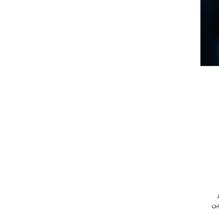
جاب‌ویژن
حقوق و دستمزد
رزومه
زندگی شغلی بهتر
فریلنسر
قانون کار
کارفرمایان
گزارش‌های آماری
مصاحبه شغلی
معرفی شرکت ها
معرفی متخصصان منابع انسانی
معرفی مشاغل
نمایشگاه کار
ین