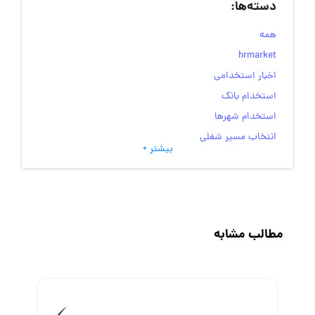
دسته‌ها:
همه
hrmarket
اخبار استخدامی
استخدام بانک
استخدام شهرها
انتخاب مسیر شغلی
بیشتر +
به‌روزرسانی‌های سایت (کارجویی)
تست‌های شخصیت‌ شناسی
جاب‌ویژن
حقوق و دستمزد
مطالب مشابه
رزومه
زندگی شغلی بهتر
فریلنسر
قانون کار