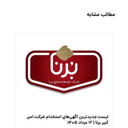
جاب‌ویژن
حقوق و دستمزد
مطالب مشابه
رزومه
زندگی شغلی بهتر
فریلنسر
قانون کار
کارفرمایان
گزارش‌های آماری
مصاحبه شغلی
معرفی شرکت ها
معرفی متخصصان منابع انسانی
معرفی مشاغل
نمایشگاه کار
لیست جدیدترین آگهی‌های استخدام شرکت امیر
کبیر برنا | ۱۲ مرداد ۱۴۰۵