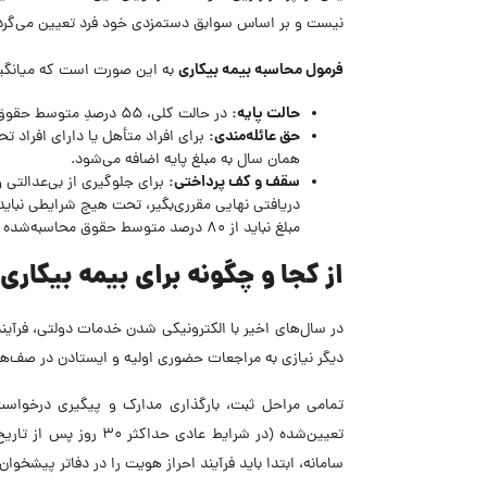
نیست و بر اساس سوابق دستمزدی خود فرد تعیین می‌گرد
فرمول محاسبه بیمه بیکاری
به این صورت است که میانگین حقوق و دستمزد روزا
حالت پایه:
در حالت کلی، ۵۵ درصدِ متوسط حقوق سه ماهه آخر، به عنوان مبنای پرداخت روزانه در نظر گرفته می‌شود.
حق عائله‌مندی:
همان سال به مبلغ پایه اضافه می‌شود.
سقف و کف پرداختی:
برای جلوگیری از بی‌عدالتی 
دریافتی نهایی مقرری‌بگیر، تحت هیچ شرایطی نبای
مبلغ نباید از ۸۰ درصد متوسط حقوق محاسبه‌شده فرد بیشتر شود.
از کجا و چگونه برای بیمه بیکاری
در سال‌های اخیر با الکترونیکی شدن خدمات دولتی، فرآی
دیگر نیازی به مراجعات حضوری اولیه و ایستادن در صف‌ها
تمامی مراحل ثبت، بارگذاری مدارک و پیگیری درخواست
تعیین‌شده (در شرایط عا
سامانه، ابتدا باید فرآیند احراز هویت را در دفاتر پیشخوا