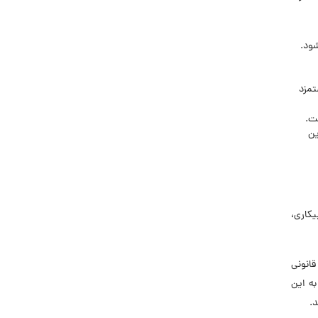
ادل ۱۰ درصد حداقل دستمزد
ت.
ین
یکاری،
قانونی
د به این
د.