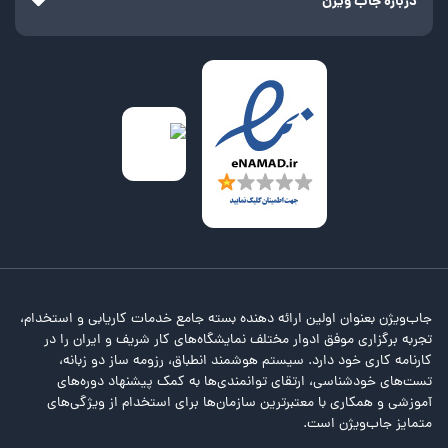
درباره جاب ویژن
کدام شرکت دقیقاً نیرو می‌گیرد، به تخصص شما، رشته تحصیلی، میزان
تجربه کاری و زمان جستجو بستگی دارد.
اقتصاد استان قزوین
استان قزوین با دارا بودن 1 درصد از جمعیت کل کشور، سهمی 8 درصدی در
رشد اقتصادی و تولیدات ایران دارد. قزوین چهارمین استان صنعتی ایران
بوده و از نظر نسبت تعداد جمعیت شاغل به کل جمعیت استان رتبه اول را
در کشور به خود اختصاص داده است. همانطور که اشاره شد یکی از رشد
یافته‌ترین حوزه‌های اقتصادی استان قزوین حوزه دامداری است. باتوجه به
رشد بالای صنعت دامداری و دامپروری، بسیاری از آگهی‌های استخدام قزوین
مربوط به شرکت‌های تولید محصولات لبنی است.
استان قزوین با داشتن بیش از 800 شرکت صنعتی از قطب‌های اقتصادی
کشور به شمار می‌آید. به دلیل رشد خوب این شهر در حوزه صنعتی، نیاز
بالایی برای کاریابی در قزوین در حوزه‌های مهندسی، فنی و به طور کلی
جاب‌ویژن بعنوان اولین ارائه دهنده بسته جامع خدمات کاریابی و استخدام،
مشاغل مورد نیاز شرکت‌های صنعتی وجود دارد. صنایع اصلی این استان
تجربه برگزاری موفق ادوار مختلف نمایشگاه‌های کار شریف و ایران را در
عبارتند از صنایع پلیمیری و پلاستیکی، صنایع غذایی، صنایع فلزی و
کارنامه کاری خود دارد. سیستم هوشمند انطباق، رزومه ساز دو زبانه،
محصولات شیمیایی. محصولات معدنی تنها یک درصد از صنعت استان را به
تست‌های خودشناسی، ارتقای توانمندی‌ها به کمک پیشنهاد دوره‌های
خود اختصاص داده و بنابراین، شانس استخدام فارغ ‌التحصیلان مهندسی
آموزشی و همکاری با معتبرترین سازمان‌ها برای استخدام از ویژگی‌های
معدن و زمین‌شناسی در این استان، بسیار پایین است.
متمایز جاب‌ویژن است.
فعالیت در حوزه بورس نیز در استان و شهر قزوین رشد خوبی داشته و طبق