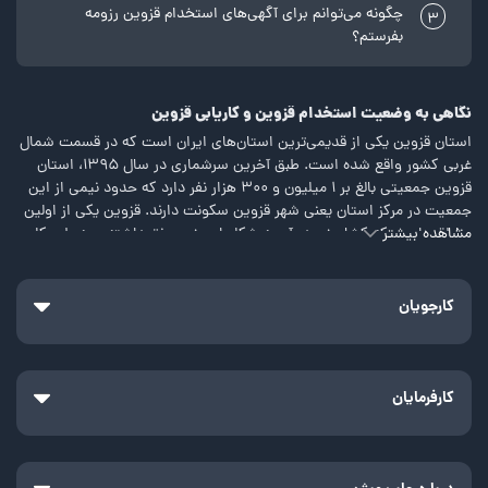
چگونه می‌توانم برای آگهی‌های استخدام قزوین رزومه
3
بفرستم؟
نگاهی به وضعیت استخدام قزوین و کاریابی قزوین
استان قزوین یکی از قدیمی‌ترین استان‌های ایران است که در قسمت شمال
غربی کشور واقع شده است. طبق آخرین سرشماری در سال 1395، استان
قزوین جمعیتی بالغ بر 1 میلیون و 300 هزار نفر دارد که حدود نیمی از این
جمعیت در مرکز استان یعنی شهر قزوین سکونت دارند. قزوین یکی از اولین
مشاهده بیشتر
مناطقی است که کشاورزی در آن به شکل امروزی رونق داشته و به طور کلی
از نظر جغرافیایی، تنوع محصولات کشاورزی، دامپروری و گونه‌های جانوری
اهمیت زیادی دارد. با توجه به صنعتی بودن استان قزوین، فرصت‌های شغلی
بسیاری در این منطقه برای کارجویان فراهم شده است. برای کسب اطلاعات
کارجویان
بیشتر درباره وضعیت استخدام قزوین و فرصت‌‌های کاریابی قزوین، ادامه
این مطلب را مطالعه کنید.
شاید بپرسید که کدام شرکت در قزوین نیرو میگیرد؟ در قزوین شرکت‌های
کارفرمایان
زیادی در زمینه‌های مختلف صنعتی، تولیدی، خدماتی و فناوری اطلاعات
اقدام به جذب نیرو می‌کنند. مثلاً کارخانه‌های مستقر در شهرک‌های صنعتی،
شرکت‌های خودروسازی، واحدهای تولید مواد غذایی، شرکت‌های پیمانکاری
و حتی استارتاپ‌های نوپا، بسته به نیازشان نیرو استخدام می‌کنند. اینکه