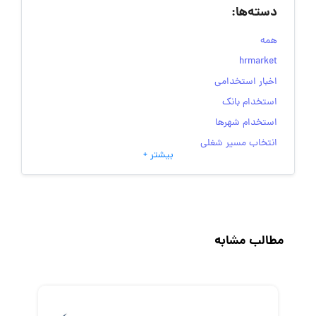
دسته‌ها:
همه
hrmarket
اخبار استخدامی
استخدام بانک
استخدام شهرها
انتخاب مسیر شغلی
بیشتر +
به‌روزرسانی‌های سایت (کارجویی)
تست‌های شخصیت‌ شناسی
جاب‌ویژن
حقوق و دستمزد
مطالب مشابه
رزومه
زندگی شغلی بهتر
فریلنسر
قانون کار