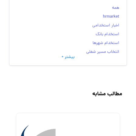
همه
hrmarket
اخبار استخدامی
استخدام بانک
استخدام شهرها
انتخاب مسیر شغلی
بیشتر +
به‌روزرسانی‌های سایت (کارجویی)
تست‌های شخصیت‌ شناسی
جاب‌ویژن
حقوق و دستمزد
مطالب مشابه
رزومه
زندگی شغلی بهتر
فریلنسر
قانون کار
کارفرمایان