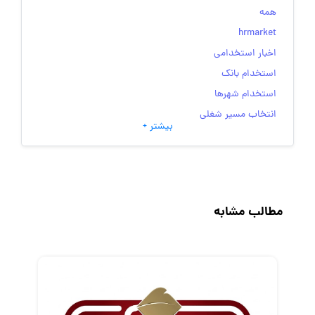
همه
hrmarket
اخبار استخدامی
استخدام بانک
استخدام شهرها
انتخاب مسیر شغلی
بیشتر +
به‌روزرسانی‌های سایت (کارجویی)
تست‌های شخصیت‌ شناسی
جاب‌ویژن
حقوق و دستمزد
مطالب مشابه
رزومه
زندگی شغلی بهتر
فریلنسر
قانون کار
کارفرمایان