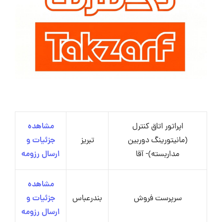
اپراتور اتاق کنترل
مشاهده
(مانیتورینگ دوربین
تبریز
جزئیات و
مداربسته)- آقا
ارسال رزومه
مشاهده
سرپرست فروش
بندرعباس
جزئیات و
ارسال رزومه