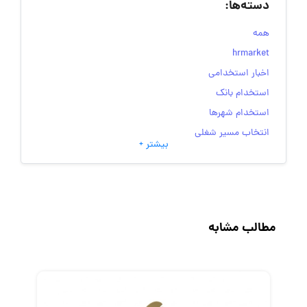
دسته‌ها:
همه
hrmarket
اخبار استخدامی
استخدام بانک
استخدام شهرها
انتخاب مسیر شغلی
بیشتر +
به‌روزرسانی‌های سایت (کارجویی)
تست‌های شخصیت‌ شناسی
جاب‌ویژن
حقوق و دستمزد
مطالب مشابه
رزومه
زندگی شغلی بهتر
فریلنسر
قانون کار