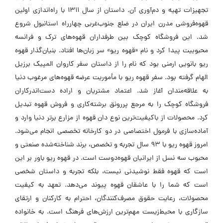
تجهیزات تهیه و دم‌آوری آن. داستان از سال ۱۳۱۱ با راه‌اندازی اولین
قهوه‌فروشی مدرن ایران در ضلع جنوب‌غربی چهارراه استانبول شروع
شد. این فروشگاه کوچک بین طرفداران قهوه‌های ترک و فرانسه
محبوبیت پیدا کرد و نام «قهوه ریو» سر زبان‌ها افتاد. بنیان‌گذار قهوه
ریو بانویی ارمنی بود که نام را از داستان سفر کاروان المپیک برزیل
الهام گرفته بود. سفر قهوه ریو با مأموریت عرضه قهوه‌های مرغوب دنیا
به علاقه‌مندان آغاز شد. اعتماد مشتریان و اراده دست‌اندرکاران
فروشگاه کوچک را به مرجع پررونق برشته‌کاری و فروش قهوه تبدیل
کرد. محصولات از باکیفیت‌ترین نوع دان قهوه از مزارع برتر دنیا وارد و
آماده‌سازی با فرمول اختصاصی در دو کارخانه تخصصی انجام می‌شود.
امروز قهوه ریو با ۹۳ سال تجربه و تخصص، برند شناخته‌شده صنعتی و
محبوب سه نسل از ایرانیان قهوه‌دوست است. در قهوه ریو باور بر این
است که قهوه فقط نوشیدنی نیست، بلکه تجربه و داستان شخصی
است که شما را با عاشقان قهوه پیوند می‌دهد. تعهد به کیفیت
محصولات، رعایت حقوق مصرف‌کنندگان، احترام به کارکنان و ارتقای
سازگاری با محیط‌زیست مهم‌ترین ارزش‌های فرهنگ است. به خانواده