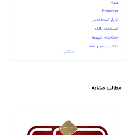
همه
hrmarket
اخبار استخدامی
استخدام بانک
استخدام شهرها
انتخاب مسیر شغلی
بیشتر +
به‌روزرسانی‌های سایت (کارجویی)
تست‌های شخصیت‌ شناسی
جاب‌ویژن
حقوق و دستمزد
مطالب مشابه
رزومه
زندگی شغلی بهتر
فریلنسر
قانون کار
کارفرمایان
گزارش‌های آماری