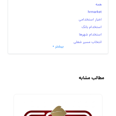
همه
hrmarket
اخبار استخدامی
استخدام بانک
استخدام شهرها
انتخاب مسیر شغلی
بیشتر +
به‌روزرسانی‌های سایت (کارجویی)
تست‌های شخصیت‌ شناسی
جاب‌ویژن
حقوق و دستمزد
مطالب مشابه
رزومه
زندگی شغلی بهتر
فریلنسر
قانون کار
کارفرمایان