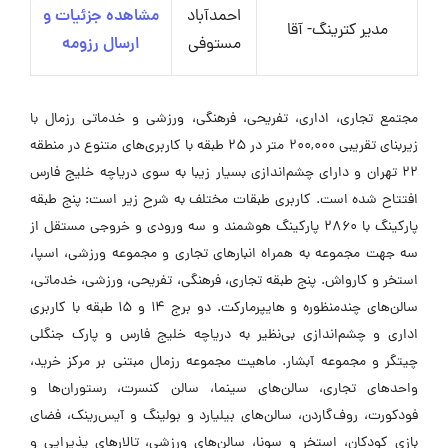
احمدآباد
مشاهده جزئیات و
مدیر کترینگ- آقا
مستوفی
ارسال رزومه
مجتمع تجاری، اداری، تفریحی، فرهنگی، ورزشی و خدماتی رزمال با
زیربنای تقریبی ۲۰۰,۰۰۰ متر در ۲۵ طبقه با کاربری‌های متنوع در منطقه
۲۲ تهران و دارای چشم‌اندازی بسیار زیبا به سوی دریاچه خلیج فارس
افتتاح شده است. کاربری طبقات مختلف به شرح زیر است: پنج طبقه
پارکینگ با ۲۸۶۰ پارکینگ هوشمند و سه ورودی و خروجی مستقل از
سه جهت مجموعه به همراه انبارهای تجاری و مجموعه ورزشی، اسپا،
استخر و کارواش. پنج طبقه تجاری، فرهنگی، تفریحی، ورزشی، خدماتی،
سالن‌های چندمنظوره و هایپرمارکت. دو برج ۱۴ و ۱۵ طبقه با کاربری
اداری و چشم‌اندازی بی‌نظیر به دریاچه خلیج فارس و پارک جنگلی
چیتگر و مجموعه آبشار. ماهیت مجموعه رزمال مبتنی بر مرکز خرید،
واحدهای تجاری، سالن‌های سینما، سالن کنسرت، رستوران‌ها و
فودکورت، روف‌گاردن، سالن‌های بیلیارد و بولینگ و آیس‌رینک، فضای
بازی کودکان، استخر و سونا، سالن‌های ورزشی، تالارهای پذیرایی و