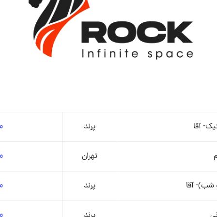
یک- آقا
پرند
م
م
تهران
م
 شب)- آقا
پرند
م
نی
پرند
م