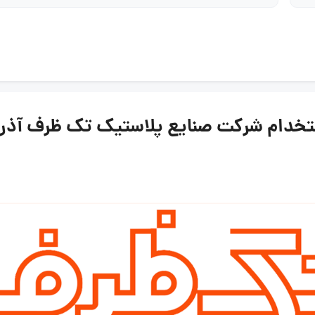
 شرکت صنایع پلاستیک تک ظرف آذربایجان | ۶ اس