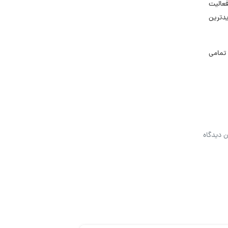
ارد. بیش از 400 نفر در سه دفتر فعالیت
دترین
تمامی
ن دیدگاه