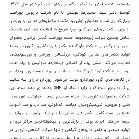
به محصولات مطمئن و باکیفیت گام برمی‌دارد. این گروه در سال ۱۳۷۹
توسط دکتر سید حمیدرضا بهشتی با نام شرکت دارویی پوراطب
بنیان‌گذاری شد و به‌عنوان اولین واردکننده مکمل‌های غذایی و ورزشی
از برترین کمپانی‌های آمریکا و اروپا شروع به فعالیت کرد. این هلدینگ
شامل چندین شرکت زیرمجموعه است: پوراطب گستر ایرانیان به‌عنوان
اولین و بزرگ‌ترین شرکت واردکننده مکمل‌های غذایی، اکنون در زمینه
تولید مکمل‌های غذایی کودکان، بزرگسالان، ورزشی و پروبیوتیک‌ها
فعالیت می‌کند. شش برند از کمپانی ویتافارمد سوئیس و برند هلث
برست از شرکت آرنت آمریکا تحت لیسانس و برند نیوسنتری و ویتاتایم
در کارخانه‌های گروه پورادارو تولید می‌شود. روزدارو دارای سه سایت
بزرگ تولیدی است که بر پایه استاندارد GMP راه‌اندازی شده است. این
شرکت محصولات دارویی در حوزه سیستم عصبی، گوارشی، اورولوژی،
قلبی و عروقی، آنتی‌میکروبیال، دیابت، کم‌خونی، ضد درد و ضد التهاب
همچنین سبد کامل مکمل‌های غذایی با نام برند رزاویت را تولید و
عرضه می‌کند. ایرانداروک از بزرگ‌ترین و پیشرفته‌ترین مراکز تهیه و
تولید صنعتی و علمی داروهای گیاهی و تنها شرکت گیاهان دارویی در
تهران است که بیش از ۱۰۰ نوع فرمولاسیون در اشکال دارویی متنوع را