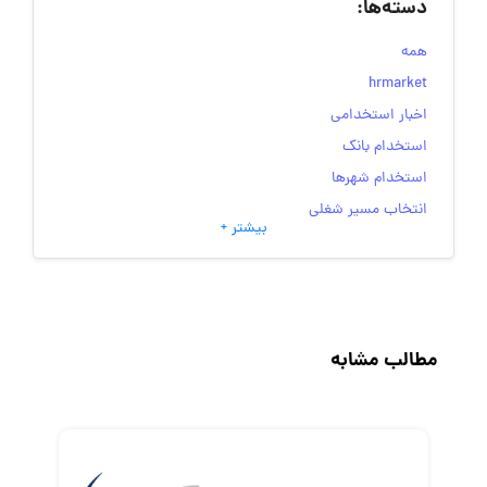
دسته‌ها:
همه
hrmarket
اخبار استخدامی
استخدام بانک
استخدام شهرها
انتخاب مسیر شغلی
بیشتر +
به‌روزرسانی‌های سایت (کارجویی)
تست‌های شخصیت‌ شناسی
جاب‌ویژن
حقوق و دستمزد
مطالب مشابه
رزومه
زندگی شغلی بهتر
فریلنسر
قانون کار