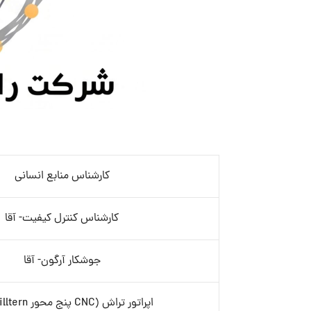
کارشناس منابع انسانی
کارشناس کنترل کیفیت- آقا
جوشکار آرگون- آقا
اپراتور تراش (CNC پنج محور Milltern)- آقا