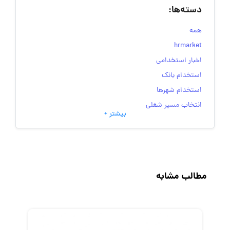
دسته‌ها:
همه
hrmarket
اخبار استخدامی
استخدام بانک
استخدام شهرها
انتخاب مسیر شغلی
بیشتر +
به‌روزرسانی‌های سایت (کارجویی)
تست‌های شخصیت‌ شناسی
جاب‌ویژن
حقوق و دستمزد
مطالب مشابه
رزومه
زندگی شغلی بهتر
فریلنسر
قانون کار