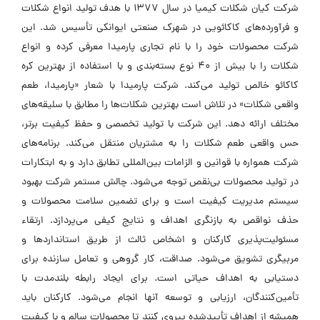
شرکت کیان شکلات کیمیا در سال 1377 با هدف تولید انواع شکلات
و فرآورده‌های کاکائویی در شهرک صنعتی ایوانکی تأسیس شد. این
شرکت محصولات خود را با نام تجاری پارمیدا معرفی کرده و انواع
شکلات را با بیش از 40 نوع بسته‌بندی و با استفاده از بهترین کره
کاکائو خالص تولید می‌کند. شرکت پارمیدا با شعار «پارمیدا، طعم
واقعی شکلات» در تلاش است بهترین شکلات‌ها را مطابق با سلیقه‌های
مختلف ارائه دهد. این شرکت با تولید تخصصی و حفظ کیفیت برتر،
حس واقعی طعم شکلات را به مشتریان منتقل می‌کند. برنامه‌های
شرکت همواره با قوانین و الزامات بین‌المللی تطابق دارد و به ابتکارات
در تولید محصولات بی‌نقص توجه می‌شود. چالش مستمر شرکت بهبود
سیستم مدیریت کیفیت است و برای تضمین سلامت محصولات و
حذف نواقص به بازنگری اهداف و نتایج کیفی می‌پردازد. ارتقاء
مسئولیت‌پذیری کارکنان و اشخاص ثالث از طریق استانداردها و
مربیگری تشویق می‌شود. صداقت، کار گروهی و تعامل سازنده برای
دستیابی به اهداف حیاتی است. برای ایجاد رابطه بلندمدت با
تأمین‌کنندگان، ارزیابی و توسعه آنها انجام می‌شود. کارکنان باید
همیشه از اهداف تأییدشده پیروی کنند تا محصولات سالم و با کیفیت