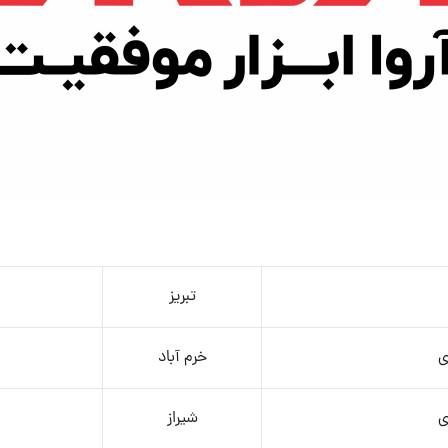
تبریز
ی
خرم آباد
ی
شیراز