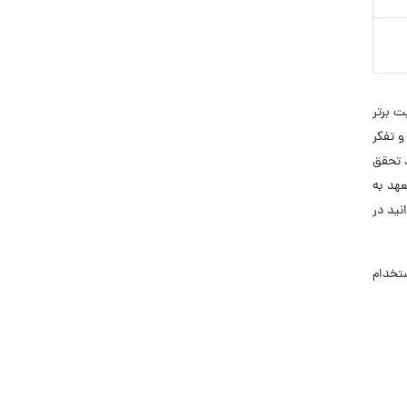
ت برتر
و تفکر
د تحقق
عهد به
نید در
 استخدام