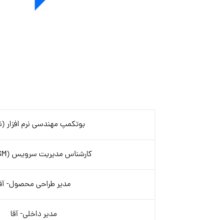
بوتکمپ مهندسی نرم افزار (ن
کارشناس مدیریت سرویس (ITSM)- آقا
مدیر طراحی محصول- آقا
مدیر داخلی- آقا