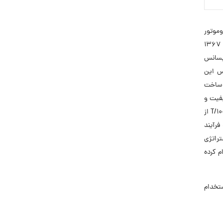
وموتور
در خاورمیانه و تأمین‌کننده انواع الکتروموتورهای مختلف و پمپ‌های آب مورد نیاز صنایع مرتبط است. این شرکت پس از تأسیس در سال ۱۳۶۷
لادی موفق به دریافت لیسانس
سانس این
و ساخت
یفیت و
دریافت گواهینامه‌های مربوطه موفق شده تا کلیه فرآیندهای خود را به‌صورت مؤثر کنترل و پایش کند. این شرکت با دریافت گواهینامه T/1002 از
فرآیند
تراتژی
م کرده
استخدام