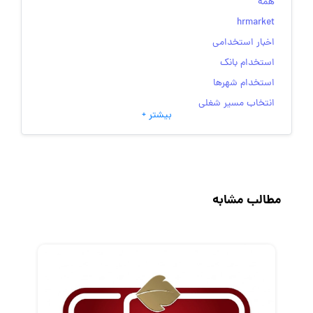
همه
hrmarket
اخبار استخدامی
استخدام بانک
استخدام شهرها
انتخاب مسیر شغلی
بیشتر +
به‌روزرسانی‌های سایت (کارجویی)
تست‌های شخصیت‌ شناسی
جاب‌ویژن
حقوق و دستمزد
مطالب مشابه
رزومه
زندگی شغلی بهتر
فریلنسر
قانون کار
کارفرمایان
گزارش‌های آماری